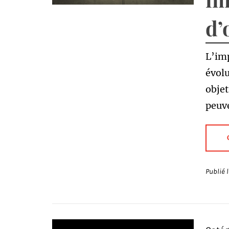
d’
L’imp
évolu
objet
peuve
Publié 