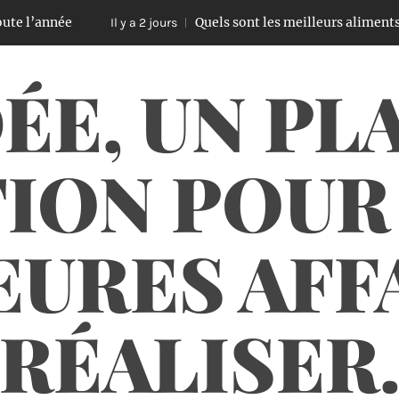
née
Quels sont les meilleurs aliments à cuisine
Il y a 2 jours
ÉE, UN PL
ION POUR
URES AFF
RÉALISER