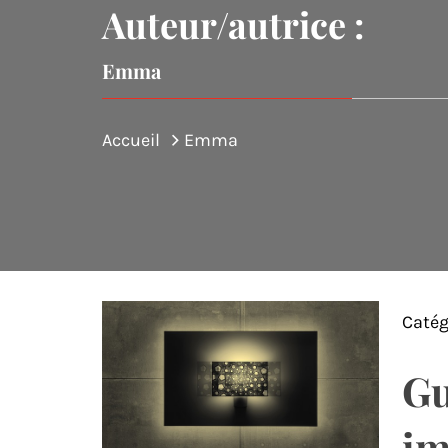
Auteur/autrice :
Emma
Accueil
Emma
Catég
Gu
im