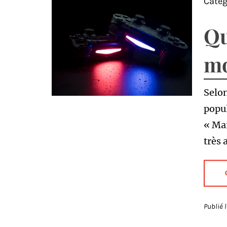
Catég
Qu
mo
Selon
popul
« Ma
très 
Publié 