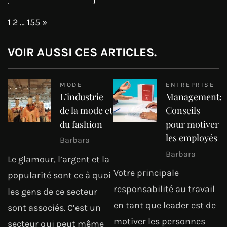
Page:
Next
1
2
…
155
»
VOIR AUSSI CES ARTICLES.
MODE
ENTREPRISE
L’industrie
Management:
de la mode et
Conseils
du fashion
pour motiver
les employés
Barbara
Barbara
Le glamour, l’argent et la
Votre principale
popularité sont ce à quoi
responsabilité au travail
les gens de ce secteur
en tant que leader est de
sont associés. C’est un
motiver les personnes
secteur qui peut même