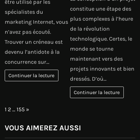
être utilisé par les
constitue une étape des
spécialistes du
plus complexes à l’heure
marketing Internet, vous
de la révolution
n’avez pas écouté.
technologique. Certes, le
Trouver un créneau est
monde se tourne
devenu l’antidote à la
maintenant vers des
concurrence sur…
projets innovants et bien
Continuer la lecture
dressés. D’où…
Continuer la lecture
Page:
Next
1
2
…
155
»
VOUS AIMEREZ AUSSI