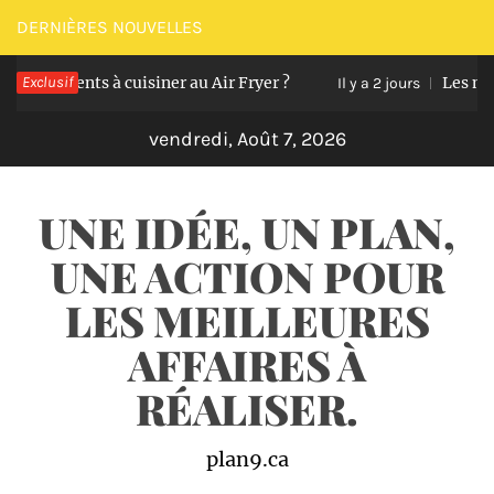
Passer
DERNIÈRES NOUVELLES
au
iments à cuisiner au Air Fryer ?
Exclusif
Les missions e
contenu
Il y a 2 jours
vendredi, Août 7, 2026
UNE IDÉE, UN PLAN,
UNE ACTION POUR
LES MEILLEURES
AFFAIRES À
RÉALISER.
plan9.ca