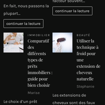
facteur souvent…
En fait, nous passons la
continuer la lecture
plupart…
continuer la lecture
IMMOBILIER
BEAUTÉ
Comparatif
Utiliser la
des
technique à
différents
froid pour
types de
une
prêts
extension de
immobiliers :
cheveux
guide pour
naturelle
bien choisir
Stephanie
Marise
Les extensions de
Le choix d’un prêt
cheveux sont des faux