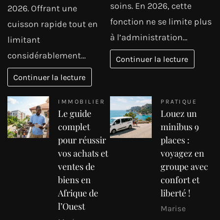
soins. En 2026, cette
2026. Offrant une
fonction ne se limite plus
cuisson rapide tout en
à l’administration…
limitant
considérablement…
Continuer la lecture
Continuer la lecture
IMMOBILIER
PRATIQUE
Le guide
Louez un
complet
minibus 9
pour réussir
places :
vos achats et
voyagez en
ventes de
groupe avec
biens en
confort et
Afrique de
liberté !
l’Ouest
Marise