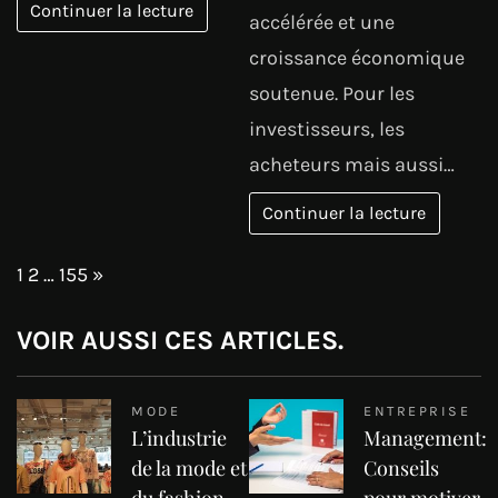
Continuer la lecture
accélérée et une
croissance économique
soutenue. Pour les
investisseurs, les
acheteurs mais aussi…
Continuer la lecture
Page:
Next
1
2
…
155
»
VOIR AUSSI CES ARTICLES.
MODE
ENTREPRISE
L’industrie
Management:
de la mode et
Conseils
du fashion
pour motiver