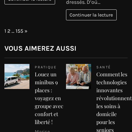
dressés. D’où…
Continuer la lecture
Page:
Next
1
2
…
155
»
VOUS AIMEREZ AUSSI
PRATIQUE
SANTÉ
Louez un
Comment les
minibus 9
technologies
places :
innovantes
voyagez en
révolutionnent
groupe avec
les soins à
confort et
domicile
liberté !
pour les
seniors
Marise