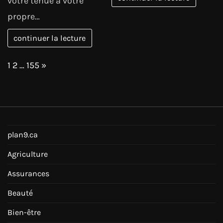
votre tenue à votre
propre…
continuer la lecture
Page:
Next
1
2
…
155
»
plan9.ca
Agriculture
Assurances
Beauté
Bien-être