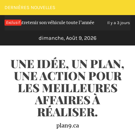
Passer
DERNIÈRES NOUVELLES
au
pour entretenir son véhicule toute l’année
Exclusif
Que
contenu
Il y a 3 jours
dimanche, Août 9, 2026
UNE IDÉE, UN PLAN,
UNE ACTION POUR
LES MEILLEURES
AFFAIRES À
RÉALISER.
plan9.ca