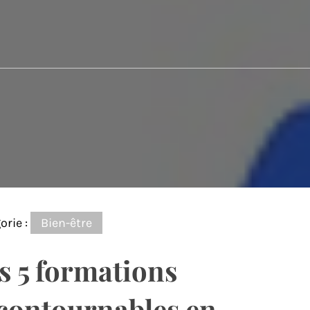
orie :
Bien-être
s 5 formations
contournables en