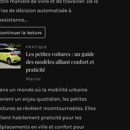
otre manière de vivre et de travailler. De la
rise de décision automatisée à
’assistance…
continuer la lecture
PRATIQUE
Les petites voitures : un guide
des modèles alliant confort et
praticité
Marise
ans un monde où la mobilité urbaine
evient un enjeu quotidien, les petites
oitures se révèlent incontournables. Elles
llient habilement praticité pour les
éplacements en ville et confort pour