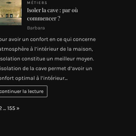
MÉTIERS
Isoler la cave : par où
commencer ?
Barbara
our avoir un confort en ce qui concerne
’atmosphère à l’intérieur de la maison,
’isolation constitue un meilleur moyen.
’isolation de la cave permet d’avoir un
onfort optimal à l’intérieur…
continuer la lecture
age:
Next
2
…
155
»