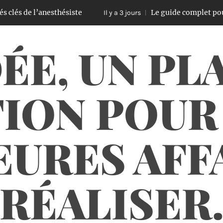
de l’anesthésiste
Le guide complet pour réussir
Il y a 3 jours
ÉE, UN PL
ION POUR
URES AFF
RÉALISER