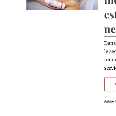
es
ne
Dans
le se
rema
servi
Publié 