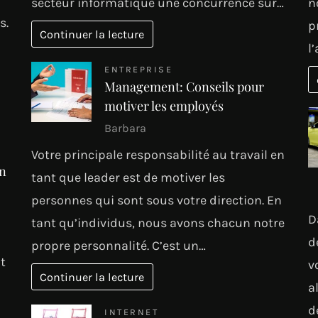
secteur informatique une concurrence sur…
n
s.
p
Continuer la lecture
l
ENTREPRISE
Management: Conseils pour
motiver les employés
Barbara
Votre principale responsabilité au travail en
en
tant que leader est de motiver les
personnes qui sont sous votre direction. En
D
tant qu’individus, nous avons chacun notre
d
propre personnalité. C’est un…
t
v
Continuer la lecture
a
d
INTERNET