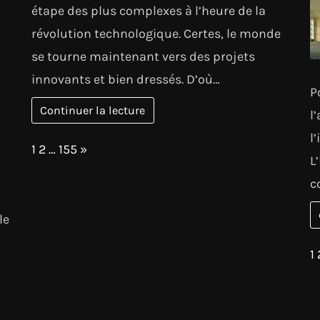
étape des plus complexes à l’heure de la
révolution technologique. Certes, le monde
se tourne maintenant vers des projets
innovants et bien dressés. D’où…
P
Continuer la lecture
l
l
Page:
Next
1
2
…
155
»
L
c
le
P
1