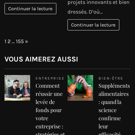
projets innovants et bien
Continuer la lecture
dressés. D’où…
Continuer la lecture
Page:
Next
1
2
…
155
»
VOUS AIMEREZ AUSSI
ENTREPRISE
BIEN-ÊTRE
Comment
Suppléments
réussir une
alimentaires
levée de
: quand la
fonds pour
science
votre
confirme
entreprise :
leur
stratégies et
efficacité