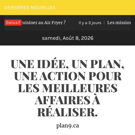
Passer
DERNIÈRES NOUVELLES
au
ents à cuisiner au Air Fryer ?
Exclusif
Les missions ess
contenu
Il y a 3 jours
samedi, Août 8, 2026
UNE IDÉE, UN PLAN,
UNE ACTION POUR
LES MEILLEURES
AFFAIRES À
RÉALISER.
plan9.ca