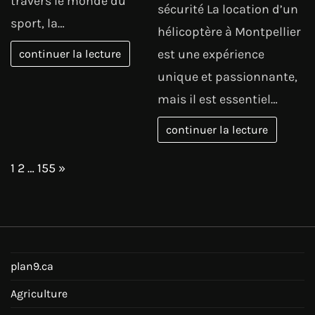
travers le monde du
sécurité La location d’un
sport, la…
hélicoptère à Montpellier
est une expérience
continuer la lecture
unique et passionnante,
mais il est essentiel…
continuer la lecture
Page:
Next
1
2
…
155
»
plan9.ca
Agriculture