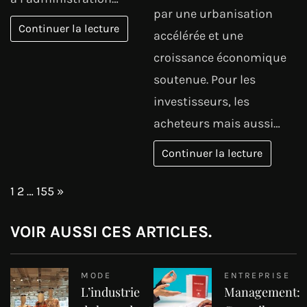
par une urbanisation
Continuer la lecture
accélérée et une
croissance économique
soutenue. Pour les
investisseurs, les
acheteurs mais aussi…
Continuer la lecture
Page:
Next
1
2
…
155
»
VOIR AUSSI CES ARTICLES.
MODE
ENTREPRISE
L’industrie
Management: