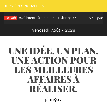
Passer
DERNIÈRES NOUVELLES
au
 meilleurs aliments à cuisiner au Air Fryer ?
Exclusif
Le
contenu
Il y a 2 jours
vendredi, Août 7, 2026
UNE IDÉE, UN PLAN,
UNE ACTION POUR
LES MEILLEURES
AFFAIRES À
RÉALISER.
plan9.ca