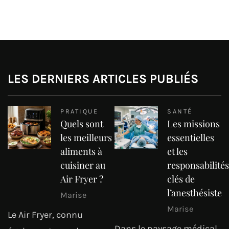
LES DERNIERS ARTICLES PUBLIÉS
PRATIQUE
SANTÉ
Quels sont
Les missions
les meilleurs
essentielles
aliments à
et les
cuisiner au
responsabilités
Air Fryer ?
clés de
l’anesthésiste
Marise
Marise
Le Air Fryer, connu
Dans le paysage médical