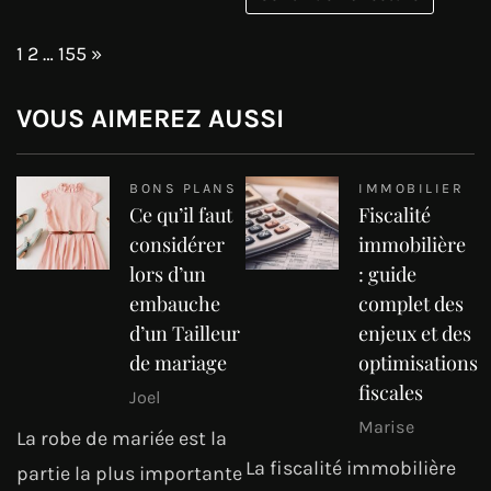
Page:
Next
1
2
…
155
»
VOUS AIMEREZ AUSSI
BONS PLANS
IMMOBILIER
Ce qu’il faut
Fiscalité
considérer
immobilière
lors d’un
: guide
embauche
complet des
d’un Tailleur
enjeux et des
de mariage
optimisations
fiscales
Joel
Marise
La robe de mariée est la
La fiscalité immobilière
partie la plus importante