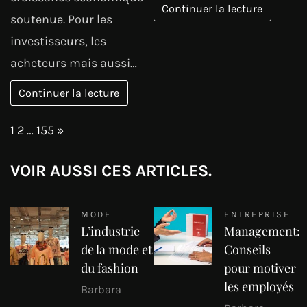
Continuer la lecture
soutenue. Pour les
investisseurs, les
acheteurs mais aussi…
Continuer la lecture
Page:
Next
1
2
…
155
»
VOIR AUSSI CES ARTICLES.
MODE
ENTREPRISE
L’industrie
Management:
de la mode et
Conseils
du fashion
pour motiver
les employés
Barbara