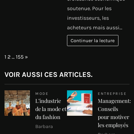
soutenue. Pour les
investisseurs, les
acheteurs mais aussi…
Continuer la lecture
Page:
Next
1
2
…
155
»
VOIR AUSSI CES ARTICLES.
MODE
ENTREPRISE
L’industrie
Management:
de la mode et
Conseils
du fashion
pour motiver
les employés
Barbara