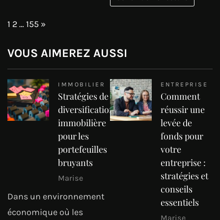
Page:
Next
1
2
…
155
»
VOUS AIMEREZ AUSSI
IMMOBILIER
ENTREPRISE
Stratégies de
Comment
diversification
réussir une
immobilière
levée de
pour les
fonds pour
portefeuilles
votre
bruyants
entreprise :
stratégies et
Marise
conseils
Dans un environnement
essentiels
économique où les
Marise