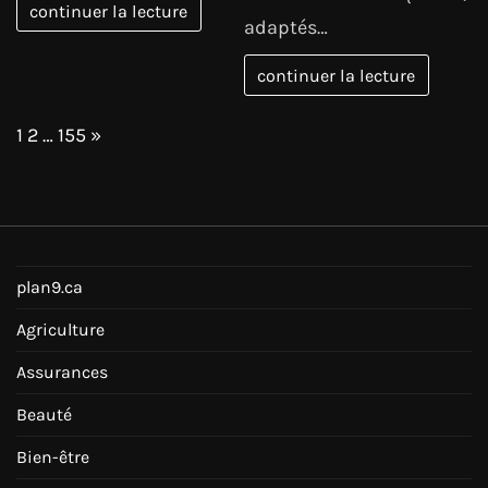
continuer la lecture
adaptés…
continuer la lecture
Page:
Next
1
2
…
155
»
plan9.ca
Agriculture
Assurances
Beauté
Bien-être