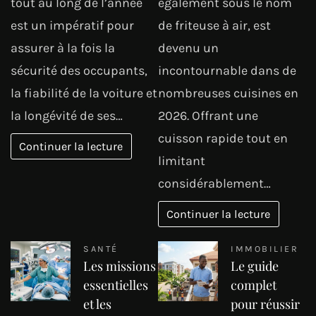
tout au long de l’année
également sous le nom
est un impératif pour
de friteuse à air, est
assurer à la fois la
devenu un
sécurité des occupants,
incontournable dans de
la fiabilité de la voiture et
nombreuses cuisines en
la longévité de ses…
2026. Offrant une
cuisson rapide tout en
Continuer la lecture
limitant
considérablement…
Continuer la lecture
SANTÉ
IMMOBILIER
Les missions
Le guide
essentielles
complet
et les
pour réussir