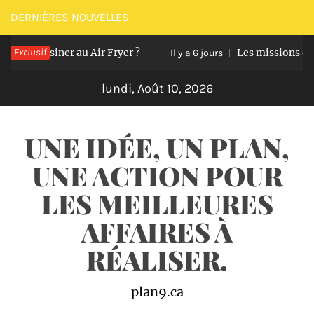
Passer
DERNIÈRES NOUVELLES
au
 à cuisiner au Air Fryer ?
Exclusif
Les missions essenti
contenu
Il y a 6 jours
lundi, Août 10, 2026
UNE IDÉE, UN PLAN,
UNE ACTION POUR
LES MEILLEURES
AFFAIRES À
RÉALISER.
plan9.ca