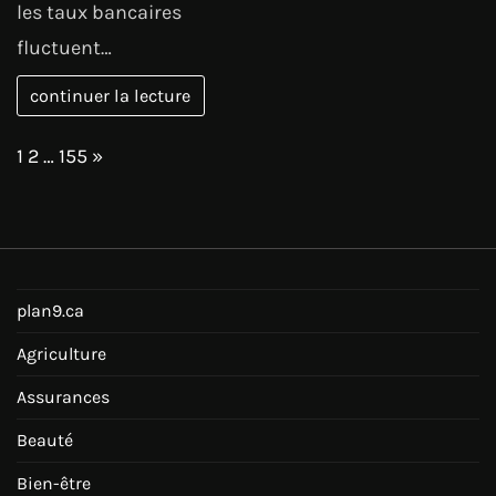
les taux bancaires
fluctuent…
continuer la lecture
Page:
Next
1
2
…
155
»
plan9.ca
Agriculture
Assurances
Beauté
Bien-être