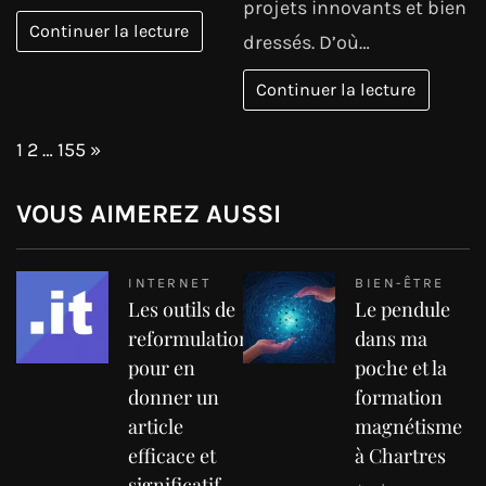
projets innovants et bien
Continuer la lecture
dressés. D’où…
Continuer la lecture
Page:
Next
1
2
…
155
»
VOUS AIMEREZ AUSSI
INTERNET
BIEN-ÊTRE
Les outils de
Le pendule
reformulation
dans ma
pour en
poche et la
donner un
formation
article
magnétisme
efficace et
à Chartres
significatif