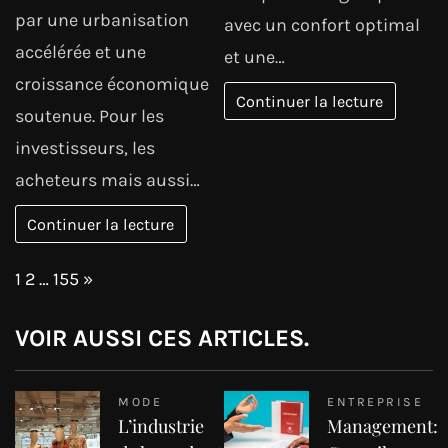
par une urbanisation
avec un confort optimal
accélérée et une
et une…
croissance économique
Continuer la lecture
soutenue. Pour les
investisseurs, les
acheteurs mais aussi…
Continuer la lecture
Page:
Next
1
2
…
155
»
VOIR AUSSI CES ARTICLES.
MODE
ENTREPRISE
L’industrie
Management: