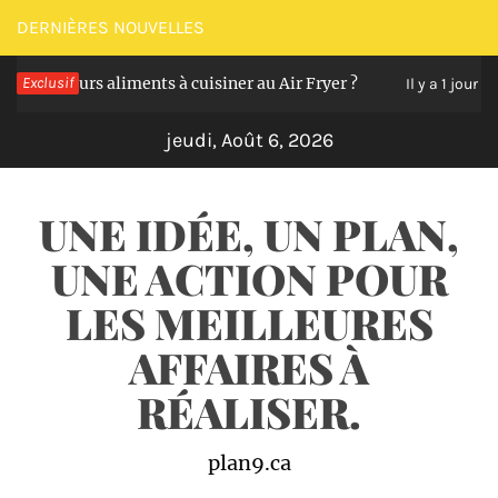
Passer
DERNIÈRES NOUVELLES
au
 meilleurs aliments à cuisiner au Air Fryer ?
Exclusif
Les
contenu
Il y a 1 jour
jeudi, Août 6, 2026
UNE IDÉE, UN PLAN,
UNE ACTION POUR
LES MEILLEURES
AFFAIRES À
RÉALISER.
plan9.ca