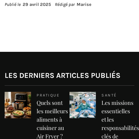
Publié le
29 avril 2025
Rédigé par
Marise
LES DERNIERS ARTICLES PUBLIÉS
PRATIQUE
SANTÉ
Quels sont
Les missions
les meilleurs
essentielles
aliments à
et les
cuisiner au
responsabilités
Air Fryer ?
clés de