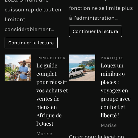
fonction ne se limite plus
cuisson rapide tout en
à l’administration…
limitant
considérablement…
Continuer la lecture
Continuer la lecture
IMMOBILIER
PRATIQUE
Le guide
Louez un
complet
minibus 9
pour réussir
places :
vos achats et
voyagez en
ventes de
groupe avec
biens en
confort et
Afrique de
liberté !
l’Ouest
Marise
Marise
Opter pour la location