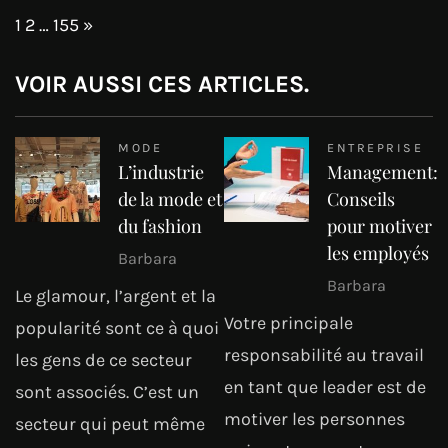
Page:
Next
1
2
…
155
»
VOIR AUSSI CES ARTICLES.
MODE
ENTREPRISE
L’industrie
Management:
de la mode et
Conseils
du fashion
pour motiver
les employés
Barbara
Barbara
Le glamour, l’argent et la
Votre principale
popularité sont ce à quoi
responsabilité au travail
les gens de ce secteur
en tant que leader est de
sont associés. C’est un
motiver les personnes
secteur qui peut même