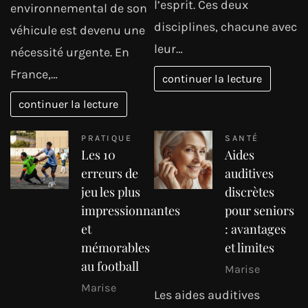
l’esprit. Ces deux
environnemental de son
disciplines, chacune avec
véhicule est devenu une
leur…
nécessité urgente. En
France,…
continuer la lecture
continuer la lecture
PRATIQUE
SANTÉ
Les 10
Aides
erreurs de
auditives
jeu les plus
discrètes
impressionnantes
pour seniors
et
: avantages
mémorables
et limites
au football
Marise
Marise
Les aides auditives