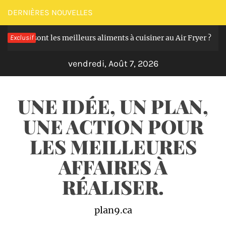
Passer
DERNIÈRES NOUVELLES
au
ls sont les meilleurs aliments à cuisiner au Air Fryer ?
Exclusif
contenu
Il y 
vendredi, Août 7, 2026
UNE IDÉE, UN PLAN,
UNE ACTION POUR
LES MEILLEURES
AFFAIRES À
RÉALISER.
plan9.ca