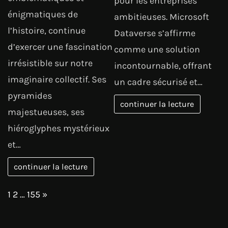
pour les entreprises
énigmatiques de
ambitieuses. Microsoft
l’histoire, continue
Dataverse s’affirme
d’exercer une fascination
comme une solution
irrésistible sur notre
incontournable, offrant
imaginaire collectif. Ses
un cadre sécurisé et…
pyramides
continuer la lecture
majestueuses, ses
hiéroglyphes mystérieux
et…
continuer la lecture
Page:
Next
1
2
…
155
»