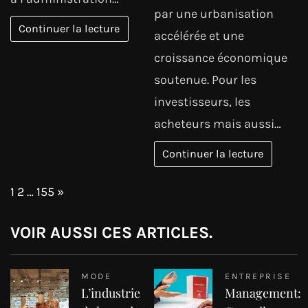
par une urbanisation
Continuer la lecture
accélérée et une
croissance économique
soutenue. Pour les
investisseurs, les
acheteurs mais aussi…
Continuer la lecture
Page:
Next
1
2
…
155
»
VOIR AUSSI CES ARTICLES.
MODE
ENTREPRISE
L’industrie
Management: