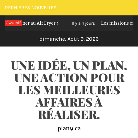
Passer
DERNIÈRES NOUVELLES
au
à cuisiner au Air Fryer ?
Exclusif
Les missions essentie
contenu
Il y a 4 jours
dimanche, Août 9, 2026
UNE IDÉE, UN PLAN,
UNE ACTION POUR
LES MEILLEURES
AFFAIRES À
RÉALISER.
plan9.ca