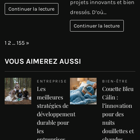
projets innovants et bien
Continuer la lecture
dressés. D’où…
Continuer la lecture
Page:
Next
1
2
…
155
»
VOUS AIMEREZ AUSSI
ENTREPRISE
BIEN-ÊTRE
Les
Couette Bleu
meilleures
Câlin :
stratégies de
l’innovation
développement
pour des
durable pour
nuits
les
douillettes et
entreprises
chaudes