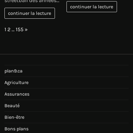
streetball des années…
continuer la lecture
continuer la lecture
Page:
Next
1
2
…
155
»
plan9.ca
Agriculture
Assurances
Beauté
Bien-être
Bons plans