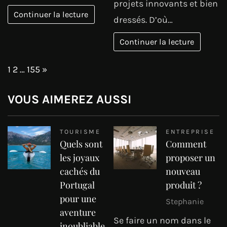
projets innovants et bien
Continuer la lecture
dressés. D’où…
Continuer la lecture
Page:
Next
1
2
…
155
»
VOUS AIMEREZ AUSSI
TOURISME
ENTREPRISE
Quels sont
Comment
les joyaux
proposer un
cachés du
nouveau
Portugal
produit ?
pour une
Stephanie
aventure
Se faire un nom dans le
inoubliable