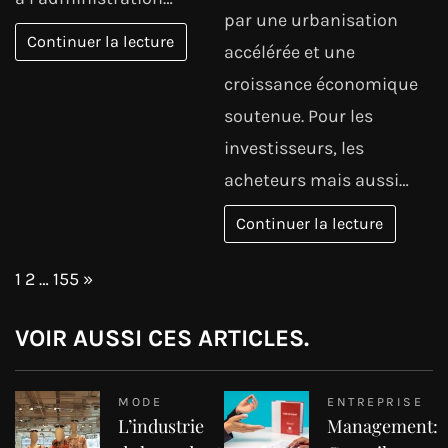
par une urbanisation
Continuer la lecture
accélérée et une
croissance économique
soutenue. Pour les
investisseurs, les
acheteurs mais aussi…
Continuer la lecture
Page:
Next
1
2
…
155
»
VOIR AUSSI CES ARTICLES.
MODE
ENTREPRISE
L’industrie
Management: