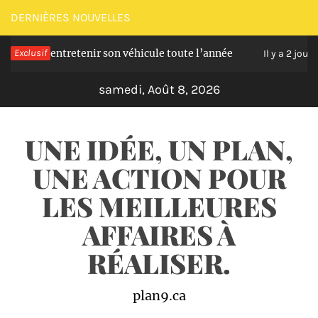
Passer
DERNIÈRES NOUVELLES
au
s pour entretenir son véhicule toute l’année
Exclusif
contenu
Il y a 2 jours
samedi, Août 8, 2026
UNE IDÉE, UN PLAN,
UNE ACTION POUR
LES MEILLEURES
AFFAIRES À
RÉALISER.
plan9.ca