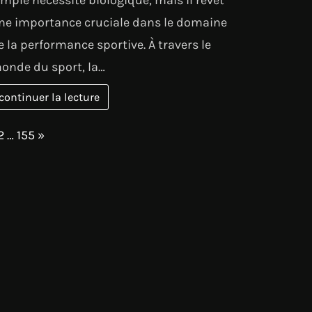
ne importance cruciale dans le domaine
e la performance sportive. À travers le
onde du sport, la…
continuer la lecture
age:
Next
2
…
155
»