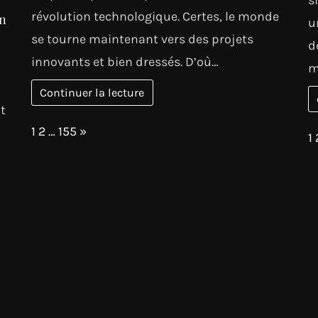
révolution technologique. Certes, le monde
en
u
se tourne maintenant vers des projets
d
innovants et bien dressés. D’où…
m
Continuer la lecture
t
Page:
Next
1
2
…
155
»
P
1