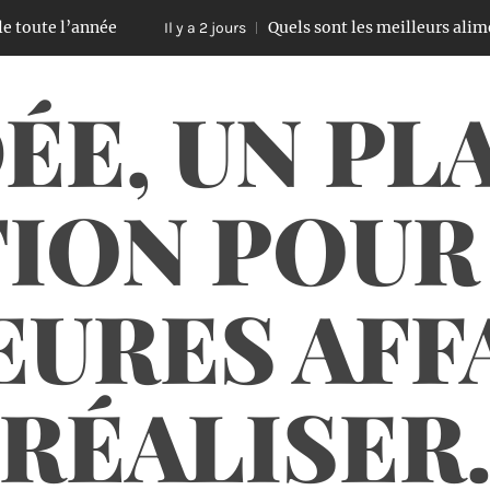
 l’année
Quels sont les meilleurs aliments à cu
Il y a 2 jours
ÉE, UN PL
ION POUR
URES AFF
RÉALISER