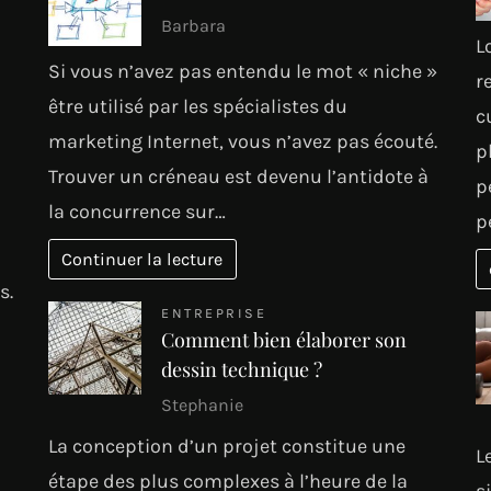
Barbara
L
Si vous n’avez pas entendu le mot « niche »
r
être utilisé par les spécialistes du
c
marketing Internet, vous n’avez pas écouté.
p
Trouver un créneau est devenu l’antidote à
p
la concurrence sur…
p
Continuer la lecture
s.
ENTREPRISE
Comment bien élaborer son
dessin technique ?
Stephanie
La conception d’un projet constitue une
L
étape des plus complexes à l’heure de la
s