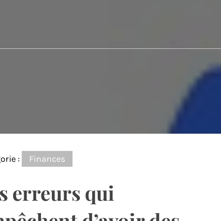
orie :
Finances
s erreurs qui
pêchent d’avoir des