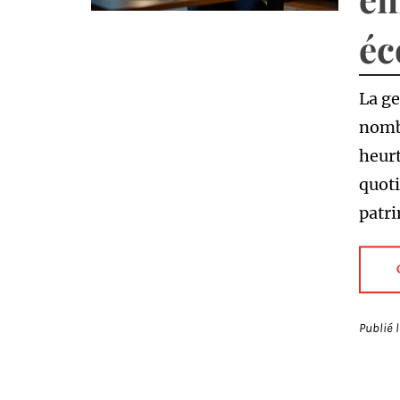
éc
La ge
nombr
heurt
quoti
patri
Publié 