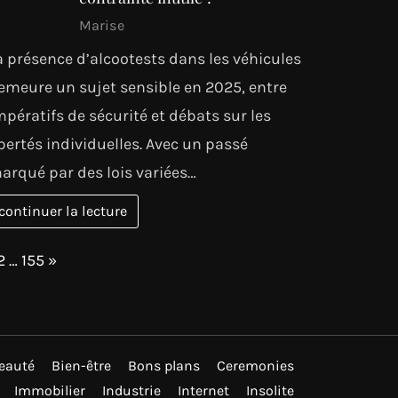
Marise
a présence d’alcootests dans les véhicules
emeure un sujet sensible en 2025, entre
mpératifs de sécurité et débats sur les
ibertés individuelles. Avec un passé
arqué par des lois variées…
continuer la lecture
age:
Next
2
…
155
»
eauté
Bien-être
Bons plans
Ceremonies
Immobilier
Industrie
Internet
Insolite