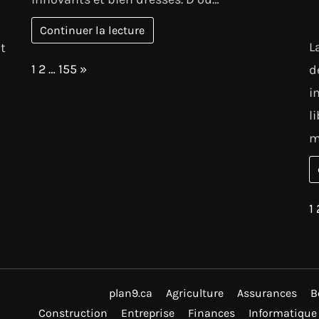
Continuer la lecture
L
t
Page:
Next
1
2
…
155
»
d
i
l
m
P
1
plan9.ca
Agriculture
Assurances
B
Construction
Entreprise
Finances
Informatique