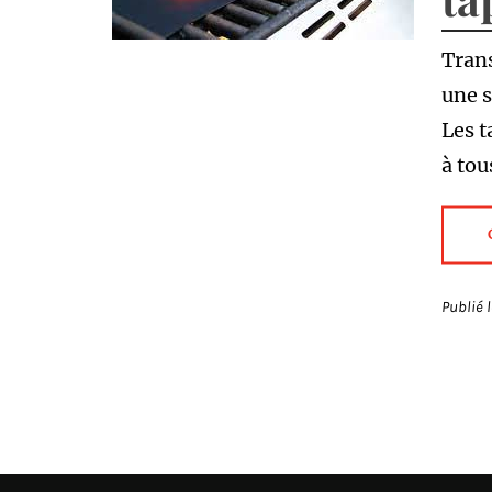
Trans
une s
Les t
à tou
Publié 