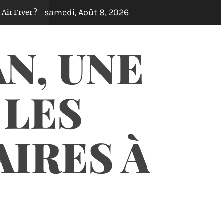
samedi, Août 8, 2026
er ?
Les missions essentielles et les responsab
Il y a 3 jours
AN, UNE
 LES
AIRES À
.