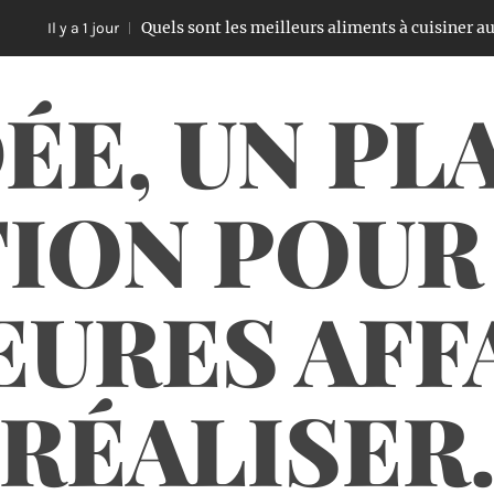
Quels sont les meilleurs aliments à cuisiner au Air Fry
l y a 1 jour
ÉE, UN PL
ION POUR
URES AFF
RÉALISER