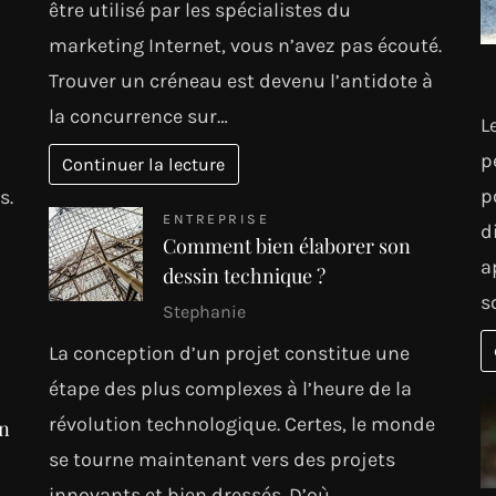
être utilisé par les spécialistes du
marketing Internet, vous n’avez pas écouté.
Trouver un créneau est devenu l’antidote à
la concurrence sur…
L
p
Continuer la lecture
p
s.
ENTREPRISE
d
Comment bien élaborer son
a
dessin technique ?
s
Stephanie
La conception d’un projet constitue une
étape des plus complexes à l’heure de la
révolution technologique. Certes, le monde
en
se tourne maintenant vers des projets
innovants et bien dressés. D’où…